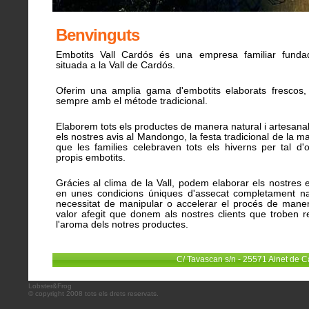
Benvinguts
Embotits Vall Cardós és una empresa familiar funda
situada a la Vall de Cardós.
Oferim una amplia gama d'embotits elaborats frescos, c
sempre amb el métode tradicional.
Elaborem tots els productes de manera natural i artesanal 
els nostres avis al Mandongo, la festa tradicional de la m
que les families celebraven tots els hiverns per tal d'
propis embotits.
Grácies al clima de la Vall, podem elaborar els nostres 
en unes condicions úniques d'assecat completament na
necessitat de manipular o accelerar el procés de manera
valor afegit que donem als nostres clients que troben re
l'aroma dels notres productes.
C/ Tavascan s/n - 25571 Ainet de C
Lobster&Frog
© copyright 2008 tots els drets reservats.