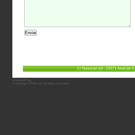
C/ Tavascan s/n - 25571 Ainet de C
Lobster&Frog
© copyright 2008 tots els drets reservats.