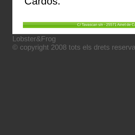
Cardós.
C/ Tavascan s/n - 25571 Ainet de C
Lobster&Frog
© copyright 2008 tots els drets reserva