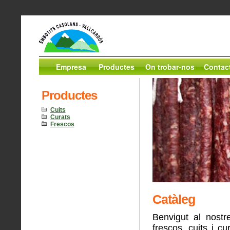
Empresa
Productes
On trobar-nos
Contac
Productes
Cuits
Curats
Frescos
Catàleg
Benvigut al nostr
frescos, cuits i c