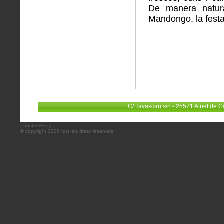
De manera natura
Mandongo, la festa
C/ Tavascan s/n - 25571 Ainet de C
Lobster&Frog
© copyright 2008 tots els drets reservats.