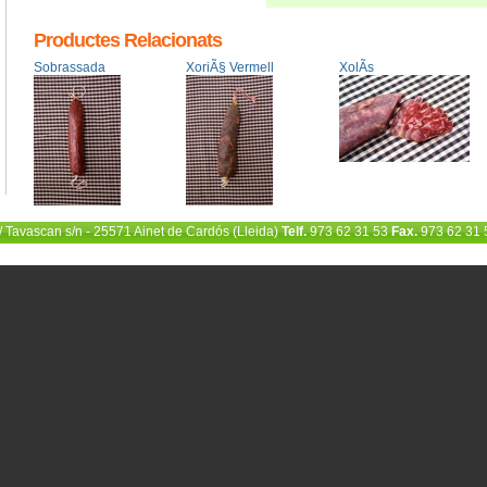
Productes Relacionats
Sobrassada
XoriÃ§ Vermell
XolÃ­s
/ Tavascan s/n - 25571 Ainet de Cardós (Lleida)
Telf.
973 62 31 53
Fax.
973 62 31 