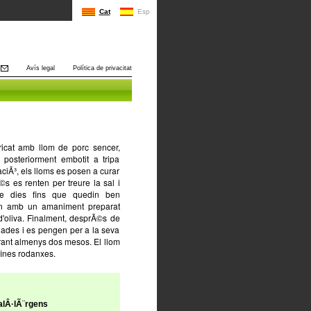
Cat
Esp
Avís legal
Política de privacitat
ricat amb llom de porc sencer,
 posteriorment embotit a tripa
aciÃ³, els lloms es posen a curar
s es renten per treure la sal i
de dies fins que quedin ben
ben amb un amaniment preparat
 d'oliva. Finalment, desprÃ©s de
argades i es pengen per a la seva
urant almenys dos mesos. El llom
 fines rodanxes.
lÂ·lÃ¨rgens