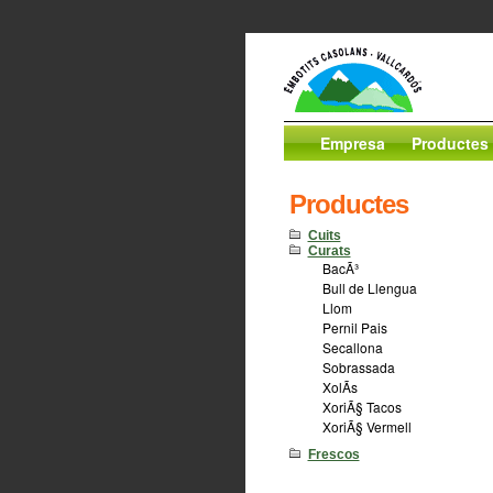
Empresa
Productes
Productes
Cuits
Curats
BacÃ³
Bull de Llengua
Llom
Pernil Pais
Secallona
Sobrassada
XolÃ­s
XoriÃ§ Tacos
XoriÃ§ Vermell
Frescos