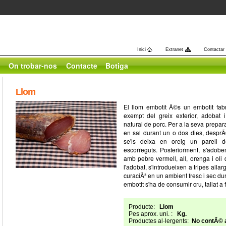
Inici
Extranet
Contactar
On trobar-nos
Contacte
Botiga
Llom
El llom embotit Ã©s un embotit fab
exempt del greix exterior, adobat i
natural de porc. Per a la seva prepar
en sal durant un o dos dies, desprÃ©
se'ls deixa en oreig un parell 
escorreguts. Posteriorment, s'ado
amb pebre vermell, all, orenga i oli
l'adobat, s'introdueixen a tripes all
curaciÃ³ en un ambient fresc i sec d
embotit s'ha de consumir cru, tallat a
Producte:
Llom
Pes aprox. uni. :
Kg.
Productes al·lergents:
No contÃ© a