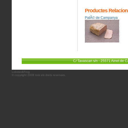
Productes Relacion
PatÃ© de Campanya
C/ Tavascan s/n - 25571 Ainet de C
Lobster&Frog
© copyright 2008 tots els drets reservats.