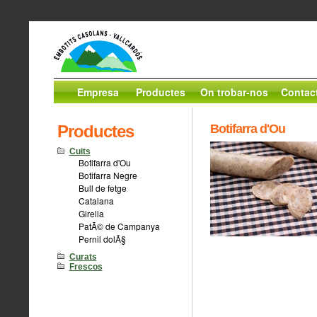
Empresa
Productes
On trobar-nos
Contac
Productes
Botifarra d'Ou
Cuits
Botifarra d'Ou
Botifarra Negre
Bull de fetge
Catalana
Girella
PatÃ© de Campanya
Pernil dolÃ§
Curats
Frescos