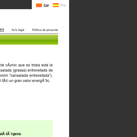
Cat
Esp
Avís legal
Política de privacitat
e cÃ¡rnic que es troba sota la
nsalada (grassa) entrevetada de
mini "cansalada entrevetada").
i tÃ© un gran valor energÃ¨tic.
lÂ·lÃ¨rgens